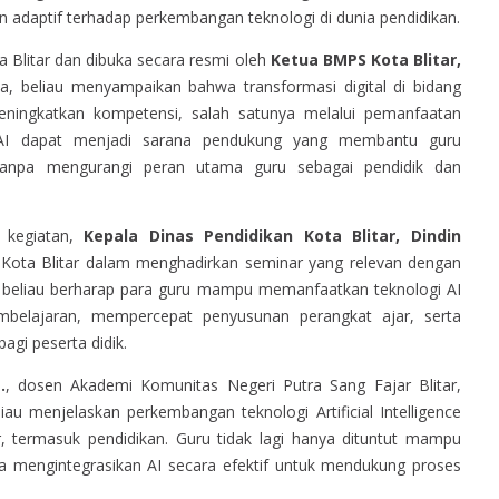
dan adaptif terhadap perkembangan teknologi di dunia pendidikan.
a Blitar dan dibuka secara resmi oleh
Ketua BMPS Kota Blitar,
 beliau menyampaikan bahwa transformasi digital di bidang
eningkatkan kompetensi, salah satunya melalui pemanfaatan
nya, AI dapat menjadi sarana pendukung yang membantu guru
 tanpa mengurangi peran utama guru sebagai pendidik dan
 kegiatan,
Kepala Dinas Pendidikan Kota Blitar, Dindin
S Kota Blitar dalam menghadirkan seminar yang relevan dengan
, beliau berharap para guru mampu memanfaatkan teknologi AI
embelajaran, mempercepat penyusunan perangkat ajar, serta
agi peserta didik.
.
, dosen Akademi Komunitas Negeri Putra Sang Fajar Blitar,
u menjelaskan perkembangan teknologi Artificial Intelligence
r, termasuk pendidikan. Guru tidak lagi hanya dituntut mampu
 mengintegrasikan AI secara efektif untuk mendukung proses